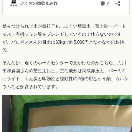
踏みつけられて土が微粒子化しにくい焼黒土・富士砂・ピート
モス・有機フミン酸をブレンドしているので仕方ないのです
が、バロネスさんの目土は30kgで約5,000円となかなかのお値
段。
そんな折、近くのホームセンターで見かけたのがこちら。刀川
平和農園さんの芝生用目土。主な成分は焼成赤玉土、バーミキ
ュライト、くん炭と即効性と緩効性の2種の肥とケイ酸、カルシ
ウムなどが含まれています。