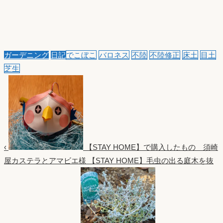
ガーデニング
日記
でこぼこ
バロネス
不陸
不陸修正
床土
目土
芝生
‹
【STAY HOME】で購入したもの 須崎
屋カステラとアマビエ様
【STAY HOME】毛虫の出る庭木を抜