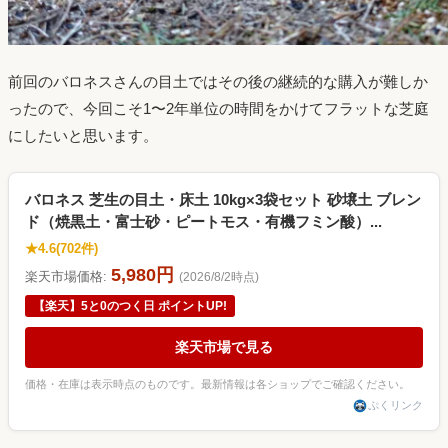
前回のバロネスさんの目土ではその後の継続的な購入が難しか
ったので、今回こそ1〜2年単位の時間をかけてフラットな芝庭
にしたいと思います。
バロネス 芝生の目土・床土 10kg×3袋セット 砂壌土 ブレン
ド（焼黒土・富士砂・ピートモス・有機フミン酸）...
★4.6(702件)
5,980円
楽天市場価格:
(2026/8/2時点)
【楽天】5と0のつく日 ポイントUP!
楽天市場で見る
価格・在庫は表示時点のものです。最新情報は各ショップでご確認ください。
ぷくリンク