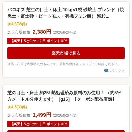
バロネス 芝生の目土・床土 10kg×1袋 砂壌土 ブレンド（焼
黒土・富士砂・ピートモス・有機フミン酸） 顆粒...
★4.6(38件)
2,380円
楽天市場価格:
(2026/8/2時点)
【楽天】5と0のつく日 ポイントUP!
楽天市場で見る
価格・在庫は表示時点のものです。最新情報は各ショップでご確認ください。
ぷくリンク
芝の目土・床土 約25L熱処理済み原料のみ使用！ （約5平
方メートル分使えます）［g15］【クーポン配布店舗】
★4.5(33件)
1,499円
楽天市場価格:
(2026/8/2時点)
【楽天】5と0のつく日 ポイントUP!