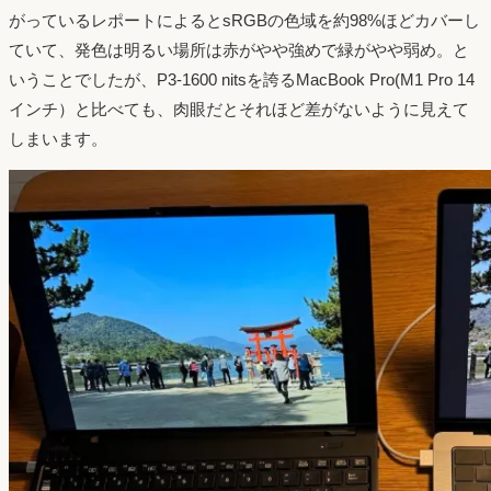
がっているレポートによるとsRGBの色域を約98%ほどカバーし
ていて、発色は明るい場所は赤がやや強めで緑がやや弱め。と
いうことでしたが、P3-1600 nitsを誇るMacBook Pro(M1 Pro 14
インチ）と比べても、肉眼だとそれほど差がないように見えて
しまいます。