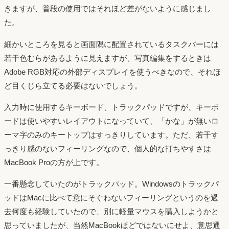
きますが、普段の使用ではそれほど差がないように感じまし
た。
細かいところを見ると画面隅に配置されているタスクバーには
若干色むらがあるように見えますが、写真編集をするときは
Adobe RGB対応の外部ディスプレイを使うべきなので、それほ
ど目くじら立てる必要はないでしょう。
入力時に使用するキーボード、トラックパッドですが、キーボ
ードは使いやすいレイアウトになっていて、「かな」が無いロ
ーマ字のみのキートップはすっきりしています。ただ、若干す
っきり感のないフィーリングなので、個人的な打ちやすさは
MacBook Proの方が上です。
一番懸念していたのがトラックパッド。Windowsのトラックパ
ッドはMacに比べて意にそぐわないフィーリングというのを過
去何度も経験していたので、別に軽量マウスを購入しようかと
思っていましたが、当然MacBookほどではないにせよ、意思通