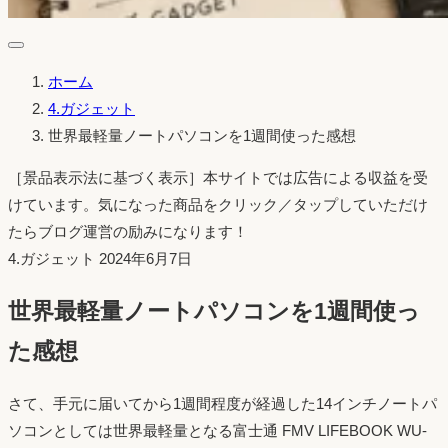
ホーム
4.ガジェット
世界最軽量ノートパソコンを1週間使った感想
［景品表示法に基づく表示］本サイトでは広告による収益を受
けています。気になった商品をクリック／タップしていただけ
たらブログ運営の励みになります！
投
4.ガジェット
2024年6月7日
稿
世界最軽量ノートパソコンを1週間使っ
日：
た感想
さて、手元に届いてから1週間程度が経過した14インチノートパ
ソコンとしては世界最軽量となる富士通 FMV LIFEBOOK WU-