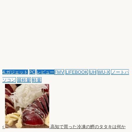
4.ガジェット
PC
レビュー
FMV
LIFEBOOK
UH
WU-X
ノートパ
ソコン
最軽量
軽量
‹
高知で買った冷凍の鰹のタタキは何か