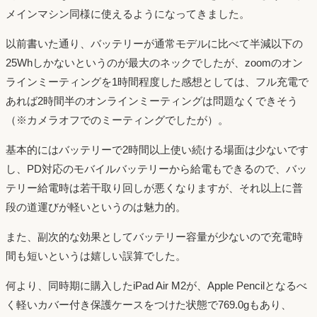
メインマシン同様に使えるようになってきました。
以前書いた通り、バッテリーが通常モデルに比べて半減以下の
25Whしかないというのが最大のネックでしたが、zoomのオン
ラインミーティングを1時間程度した感想としては、フル充電で
あれば2時間半のオンラインミーティングは問題なくできそう
（※カメラオフでのミーティングでしたが）。
基本的にはバッテリーで2時間以上使い続ける場面は少ないです
し、PD対応のモバイルバッテリーから給電もできるので、バッ
テリー給電時は若干取り回しが悪くなりますが、それ以上に普
段の道運びが軽いというのは魅力的。
また、副次的な効果としてバッテリー容量が少ないので充電時
間も短いというは嬉しい誤算でした。
何より、同時期に購入したiPad Air M2が、Apple Pencilとなるべ
く軽いカバー付き保護ケースをつけた状態で769.0gもあり、