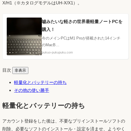
X/H1（※カタログモデルはUH-X/X1）。
嘘みたいな軽さの世界最軽量ノートPCを
購入！
今のメインPCはM1 Proが搭載された14インチ
のMacB…
pukuo-pukupuku.com
目次
非表示
軽量化とバッテリーの持ち
その他の使い勝手
軽量化とバッテリーの持ち
アカウント登録をした後は、不要なプリインストールソフトの
削除、必要なソフトのインストール・設定を済ませ、ようやく