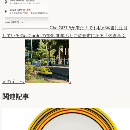
‹
ChatGPT-5が来た！でも私が本当に注目
しているのはCopilotの進化
30年ぶりに佐倉市にある「佐倉草ぶ
えの丘」へ
›
関連記事