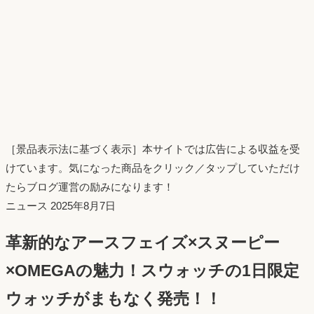
［景品表示法に基づく表示］本サイトでは広告による収益を受
けています。気になった商品をクリック／タップしていただけ
たらブログ運営の励みになります！
投
ニュース
2025年8月7日
稿
革新的なアースフェイズ×スヌーピー
日：
×OMEGAの魅力！スウォッチの1日限定
ウォッチがまもなく発売！！