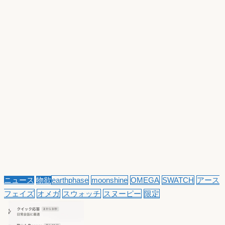
ニュース
物欲
earthphase
moonshine
OMEGA
SWATCH
アース
フェイズ
オメガ
スウォッチ
スヌーピー
限定