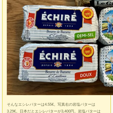
そんなエシレバターは4.55€。写真右の岩塩バターは
3.29€。日本だとエシレバターが3,400円。岩塩バターは