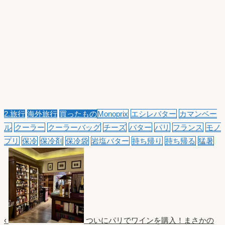
2.旅行
海外旅行
買ったもの
Monoprix
エシレバター
カマンベー
ル
クーラー
クーラーバッグ
チーズ
バター
パリ
フランス
モノ
プリ
保冷
保冷剤
保冷袋
岩塩バター
持ち帰り
持ち帰る
猛暑
‹
ついにパリでワインを購入！まさかの