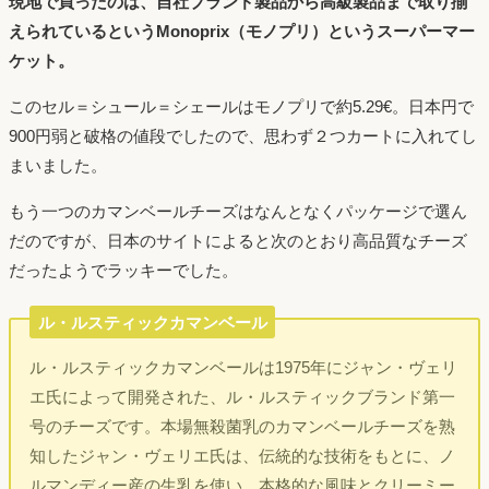
現地で買ったのは、自社ブランド製品から高級製品まで取り揃
えられているというMonoprix（モノプリ）というスーパーマー
ケット。
このセル＝シュール＝シェールはモノプリで約5.29€。日本円で
900円弱と破格の値段でしたので、思わず２つカートに入れてし
まいました。
もう一つのカマンベールチーズはなんとなくパッケージで選ん
だのですが、日本のサイトによると次のとおり高品質なチーズ
だったようでラッキーでした。
ル・ルスティックカマンベール
ル・ルスティックカマンベールは1975年にジャン・ヴェリ
エ氏によって開発された、ル・ルスティックブランド第一
号のチーズです。本場無殺菌乳のカマンベールチーズを熟
知したジャン・ヴェリエ氏は、伝統的な技術をもとに、ノ
ルマンディー産の生乳を使い、本格的な風味とクリーミー