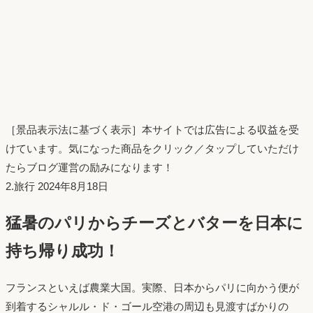
［景品表示法に基づく表示］本サイトでは広告による収益を受
けています。気になった商品をクリック／タップしていただけ
たらブログ運営の励みになります！
投
2.旅行
2024年8月18日
稿
猛暑のパリからチーズとバターを日本に
日：
持ち帰り成功！
フランスといえば農業大国。実際、日本からパリに向かう便が
到着するシャルル・ド・ゴール空港の周辺も見渡すばかりの