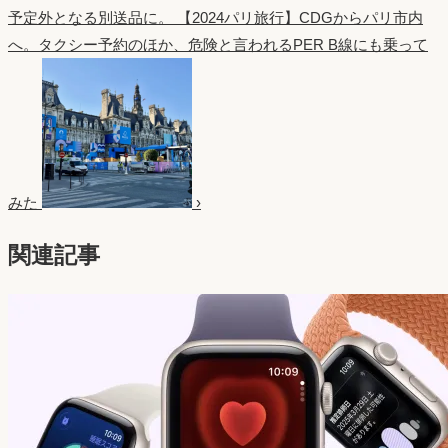
予定外となる別送品に。
【2024パリ旅行】CDGからパリ市内
へ。タクシー予約のほか、危険と言われるPER B線にも乗って
みた
›
関連記事