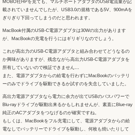
MOBO社HPを見ても、マルチポートアダプタのUSB電流量が記
載されていませんでしたが、USB3.0の規格である5V、900mAを
ぎりぎり下回ってしまうのだと思われます。
MacBook付属のUSB-C電源アダプタは30Wの出力があります
が、MacBookの充電を行うにはギリギリなのでしょう。
これが高出力のUSB-C電源アダプタと組み合わせてどうなるの
か興味がありますが、残念ながら高出力USB-C電源アダプタを
所有していないので検証できません…
また、電源アダプタからの給電を行わずにMacBookのバッテリ
ーのみでドライブを駆動できるか試すのを失念していました。
高出力電源アダプタなら電力に余力が出てUSBのバスパワーで
Blu-rayドライブが駆動出来るかもしれませんが、素直にBlue-ray
純正のACアダプタをつなげるのが確実ですね。
もしくは、MacBookをフル充電にして、電源アダプタからの給
電なしでバッテリーでドライブを駆動し、何枚も焼いたりして