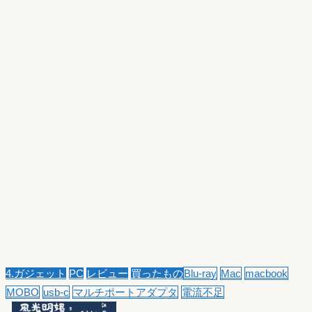
4.ガジェット
PC
レビュー
買ったもの
Blu-ray
Mac
macbook
MOBO
usb-c
マルチポートアダプタ
電流不足