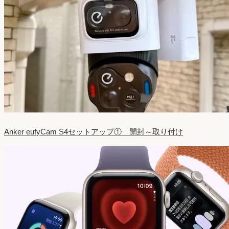
Anker eufyCam S4セットアップ① 開封～取り付け