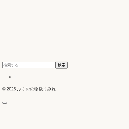
検
検索
索:
X
© 2026 ぷくおの物欲まみれ