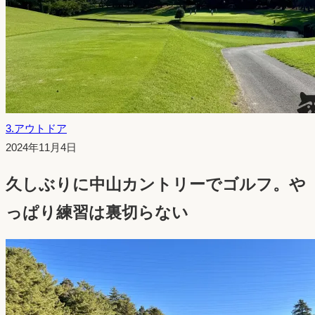
3.アウトドア
投
2024年11月4日
稿
久しぶりに中山カントリーでゴルフ。や
日：
っぱり練習は裏切らない