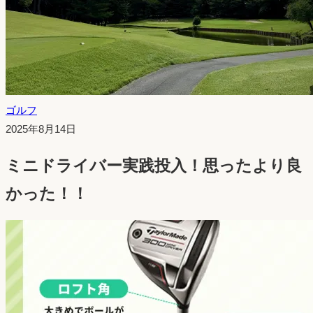
ゴルフ
投
2025年8月14日
稿
ミニドライバー実践投入！思ったより良
日：
かった！！