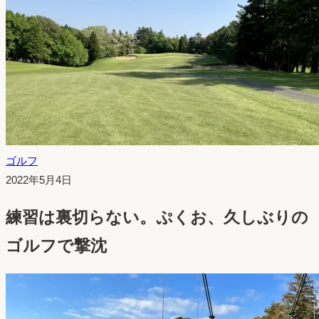
ゴルフ
投
2022年5月4日
稿
練習は裏切らない。ぷくお、久しぶりの
日：
ゴルフで撃沈