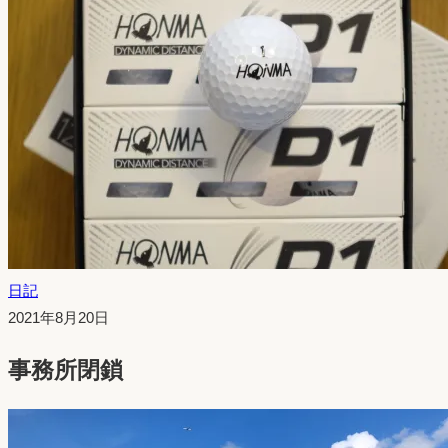
日記
投
2021年8月20日
稿
事務所閉鎖
日：