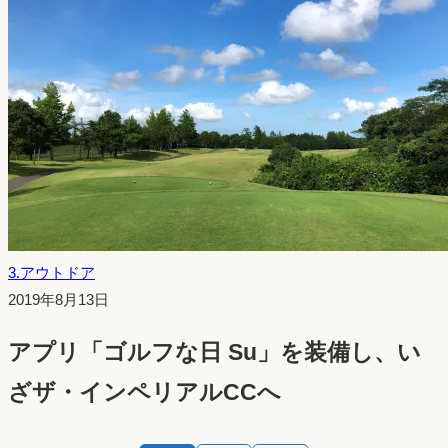
3.アウトドア
投
2019年8月13日
稿
アプリ「ゴルフな日 Su」を装備し、い
日：
ざザ・インペリアルCCへ