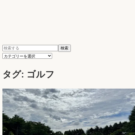
検
検索
索:
カ
テ
タグ:
ゴルフ
ゴ
リ
ー
を
選
択