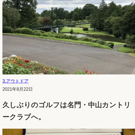
3.アウトドア
投
2021年8月22日
稿
久しぶりのゴルフは名門・中山カントリ
日：
ークラブへ。