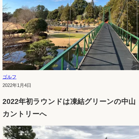
ゴルフ
投
2022年1月4日
稿
2022年初ラウンドは凍結グリーンの中山
日：
カントリーへ