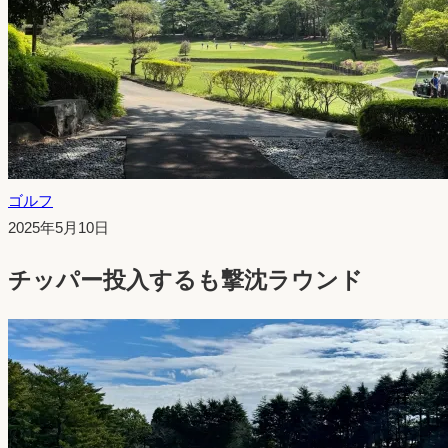
ゴルフ
投
2025年5月10日
稿
チッパー投入するも撃沈ラウンド
日：