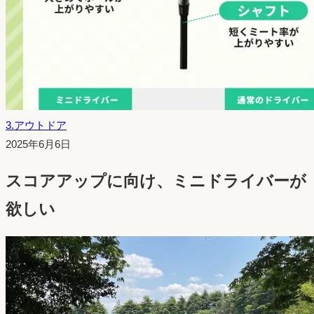
3.アウトドア
投
2025年6月6日
稿
スコアアップに向け、ミニドライバーが
日：
欲しい