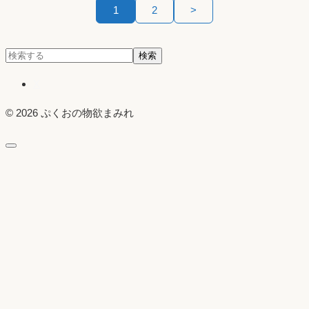
投
1
2
>
稿
検
検索
の
索:
X
ペ
© 2026 ぷくおの物欲まみれ
ー
ジ
送
り