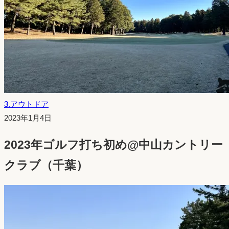
3.アウトドア
投
2023年1月4日
稿
2023年ゴルフ打ち初め@中山カントリー
日：
クラブ（千葉）