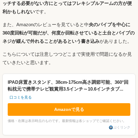
ッチする必要がない方にとってはフレキシブルアームの方が便
利かもしれない
です。
また、Amazonのレビューを見ていると中
央のパイプを中心に
360度回転が可能だが、何度か回転させていると土台とパイプの
ネジが緩んで外れることがあるという書き込み
がありました。
こちらについては注意しつつどこまで実使用で問題になるか見
ていきたいと思います。
IPAD床置きスタンド、38cm-175cm高さ調節可能、360°回
転枕元で携帯テレビ観賞用3.5インチ～10.6インチタブ...
口コミを見る
Amazonで見る
価格・在庫は表示時点のものです。最新情報は各ショップでご確認ください。
ぷくリンク