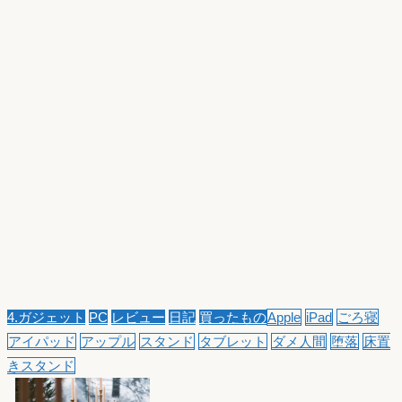
4.ガジェット
PC
レビュー
日記
買ったもの
Apple
iPad
ごろ寝
アイパッド
アップル
スタンド
タブレット
ダメ人間
堕落
床置
きスタンド