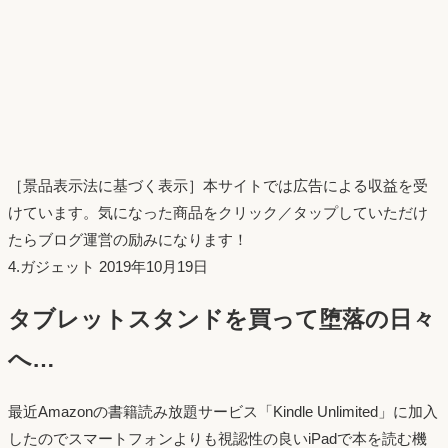
［景品表示法に基づく表示］本サイトでは広告による収益を受
けています。気になった商品をクリック／タップしていただけ
たらブログ運営の励みになります！
投
4.ガジェット
2019年10月19日
稿
タブレットスタンドを買って堕落の日々
日：
へ…
最近Amazonの書籍読み放題サービス「Kindle Unlimited」に加入
したのでスマートフォンよりも視認性の良いiPadで本を読む機