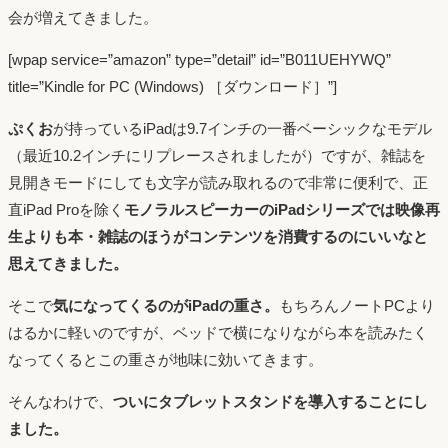
会が増えてきました。
[wpap service=”amazon” type=”detail” id=”B011UEHYWQ”
title=”Kindle for PC (Windows) ［ダウンロード］”]
ぷくお
が持っているiPadは9.7インチの一番ベーシックなモデル
（最近10.2インチにリプレースされましたが）ですが、雑誌を
見開きモードにしても文字が読み取れるので非常に便利で、正
直iPad Proを除く
モノラルスピーカーのiPadシリーズでは映像再
生よりも本・雑誌のほうがコンテンツを消費するのにいいなと
思えてきました。
そこで
気になってくるのがiPadの重さ。
もちろんノートPCより
はるかに軽いのですが、ベッドで横になりながら本を読みたく
なってくるとこの重さが地味に効いてきます。
そんなわけで、
ついにタブレットスタンドを導入することにし
ました。