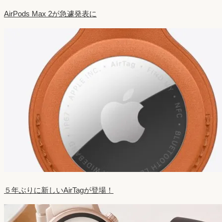
AirPods Max 2が急遽発表に
５年ぶりに新しいAirTagが登場！