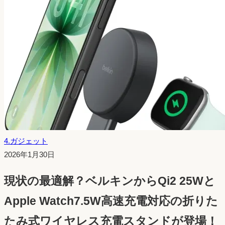
4.ガジェット
投
2026年1月30日
稿
現状の最適解？ベルキンからQi2 25Wと
日：
Apple Watch7.5W高速充電対応の折りた
たみ式ワイヤレス充電スタンドが登場！