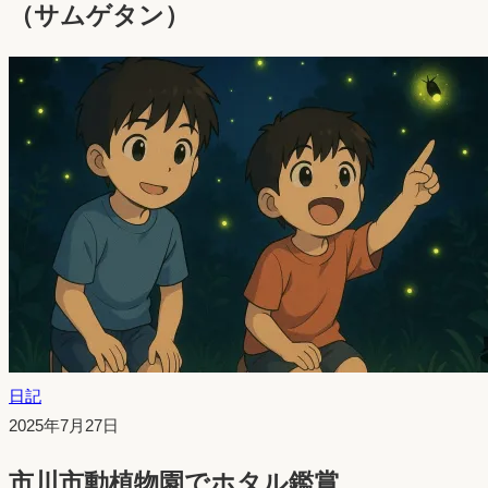
（サムゲタン）
日記
投
2025年7月27日
稿
市川市動植物園でホタル鑑賞
日：