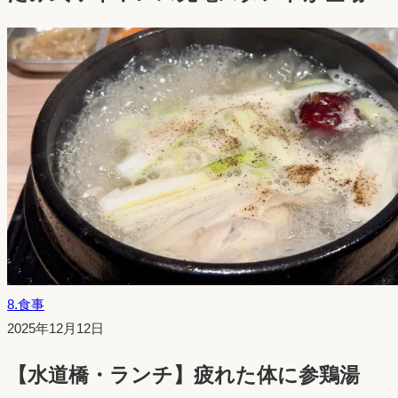
8.食事
投
2025年12月12日
稿
【水道橋・ランチ】疲れた体に参鶏湯
日：