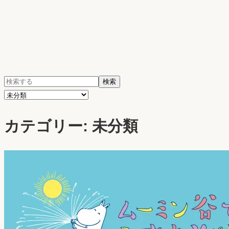
検
検索
索:
カ
テ
カテゴリー:
未分類
ゴ
リ
ー
を
選
択