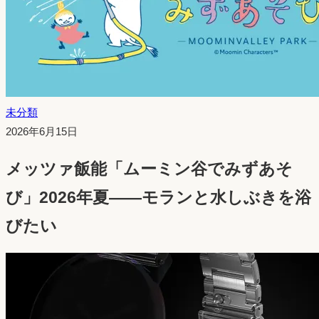
未分類
投
2026年6月15日
稿
メッツァ飯能「ムーミン谷でみずあそ
日：
び」2026年夏——モランと水しぶきを浴
びたい