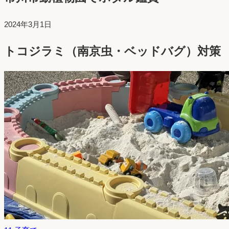
投
2024年3月1日
稿
トコジラミ（南京虫・ベッドバグ）対策
日：