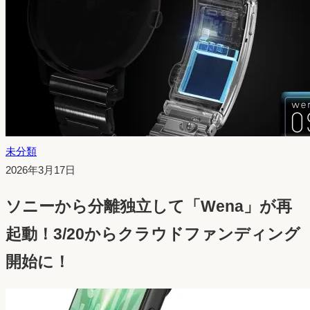
未分類
投
2026年3月17日
稿
ソニーから分離独立して「Wena」が再
日：
起動！3/20からクラウドファンディング
開始に！