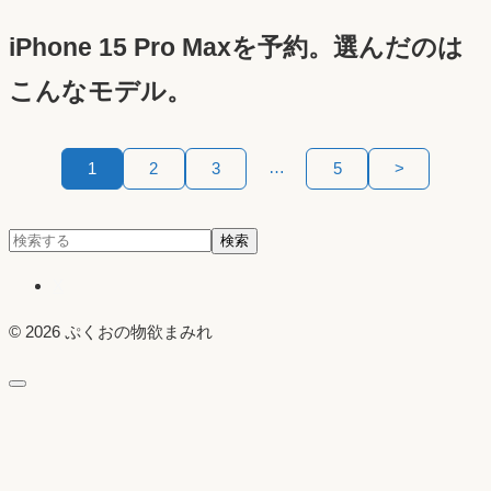
稿
iPhone 15 Pro Maxを予約。選んだのは
日：
こんなモデル。
投
…
1
2
3
5
>
稿
検
検索
の
索:
X
ペ
© 2026 ぷくおの物欲まみれ
ー
ジ
送
り