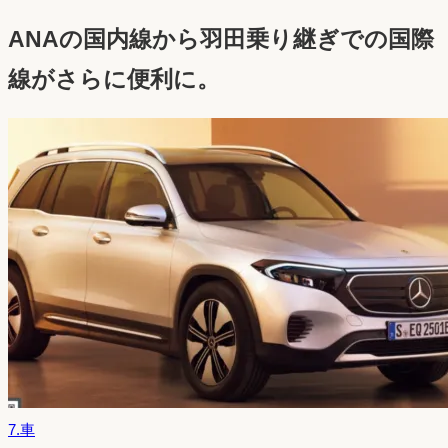
稿
ANAの国内線から羽田乗り継ぎでの国際
日：
線がさらに便利に。
7.車