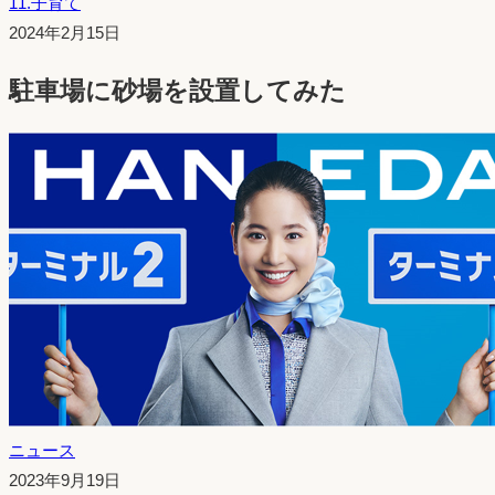
11.子育て
投
2024年2月15日
稿
駐車場に砂場を設置してみた
日：
ニュース
投
2023年9月19日