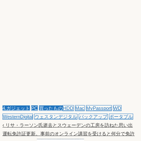
4.ガジェット
PC
買ったもの
HDD
Mac
MyPassport
WD
WesternDigital
ウェスタンデジタル
バックアップ
ポータブル
‹
リサ・ラーソン氏逝去とスウェーデンの工房を訪ねた思い出
運転免許証更新。事前のオンライン講習を受けると何分で免許