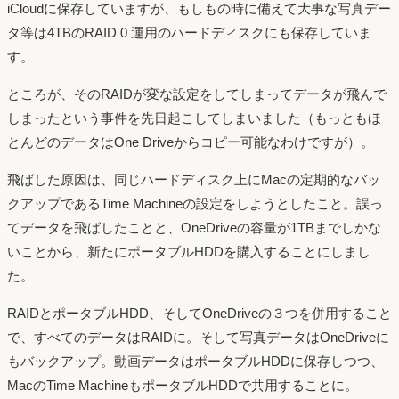
iCloudに保存していますが、もしもの時に備えて大事な写真デー
タ等は4TBのRAID 0 運用のハードディスクにも保存していま
す。
ところが、そのRAIDが変な設定をしてしまってデータが飛んで
しまったという事件を先日起こしてしまいました（もっともほ
とんどのデータはOne Driveからコピー可能なわけですが）。
飛ばした原因は、同じハードディスク上にMacの定期的なバッ
クアップであるTime Machineの設定をしようとしたこと。誤っ
てデータを飛ばしたことと、OneDriveの容量が1TBまでしかな
いことから、新たにポータブルHDDを購入することにしまし
た。
RAIDとポータブルHDD、そしてOneDriveの３つを併用すること
で、すべてのデータはRAIDに。そして写真データはOneDriveに
もバックアップ。動画データはポータブルHDDに保存しつつ、
MacのTime MachineもポータブルHDDで共用することに。