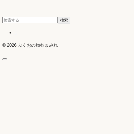
検
検索
索:
X
© 2026 ぷくおの物欲まみれ