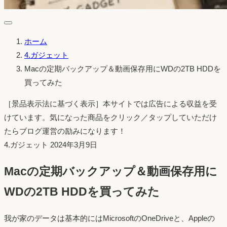
ホーム
4.ガジェット
Macの定期バックアップ＆動画保存用にWDの2TB HDDを
買ってみた
［景品表示法に基づく表示］本サイトでは広告による収益を受
けています。気になった商品をクリック／タップしていただけ
たらブログ運営の励みになります！
投
4.ガジェット
2024年3月9日
稿
Macの定期バックアップ＆動画保存用に
日：
WDの2TB HDDを買ってみた
我が家のデータは基本的にはMicrosoftのOneDriveと、Appleの