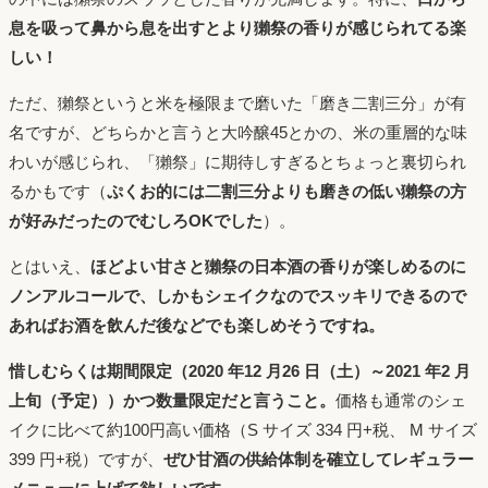
息を吸って鼻から息を出すとより獺祭の香りが感じられてる楽
しい！
ただ、獺祭というと米を極限まで磨いた「磨き二割三分」が有
名ですが、どちらかと言うと大吟醸45とかの、米の重層的な味
わいが感じられ、「獺祭」に期待しすぎるとちょっと裏切られ
るかもです（
ぷくお的には二割三分よりも磨きの低い獺祭の方
が好みだったのでむしろOKでした
）。
とはいえ、
ほどよい甘さと獺祭の日本酒の香りが楽しめるのに
ノンアルコールで、しかもシェイクなのでスッキリできるので
あればお酒を飲んだ後などでも楽しめそうですね。
惜しむらくは期間限定（2020 年12 月26 日（土）～2021 年2 月
上旬（予定））かつ数量限定だと言うこと。
価格も通常のシェ
イクに比べて約100円高い価格（S サイズ 334 円+税、 M サイズ
399 円+税）ですが、
ぜひ甘酒の供給体制を確立してレギュラー