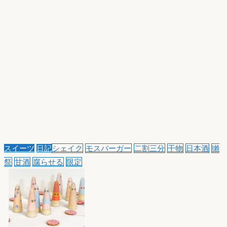
スイーツ
日記
シェイク
モスバーガー
二割三分
干物
日本酒
獺
祭
甘酒
腐らせる
限定