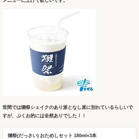
メニューに上げて欲しいです。
世間では獺祭シェイクのあり派となし派に別れているらしいで
すが、ぷくお的には全然ありでした！！
獺祭(だっさい) おためしセット 180ml×3本