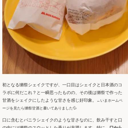
初となる獺祭シェイクですが、一口目はシェイクと日本酒のコ
ラボに何だこれ？と一瞬思ったものの、その後は獺祭で作った
甘酒をシェイクにしたような甘さを感じ好印象。
←いまホームペ
ージを見たら獺祭甘酒と書いてありました💦
口に含むとバニラシェイクのような甘さなのに、飲み干すと口
の中には獺祭のスウッとした香りが充満します。特に、
口から