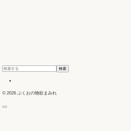
検
検索
索:
X
© 2026 ぷくおの物欲まみれ