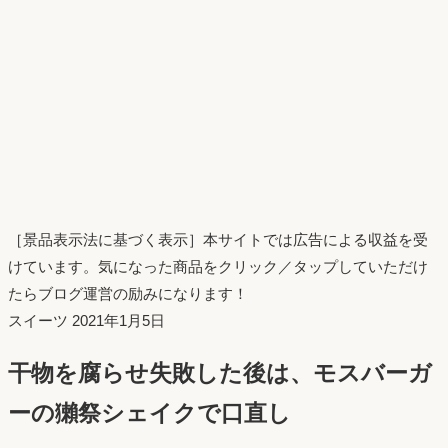
［景品表示法に基づく表示］本サイトでは広告による収益を受
けています。気になった商品をクリック／タップしていただけ
たらブログ運営の励みになります！
投
スイーツ
2021年1月5日
稿
干物を腐らせ失敗した後は、モスバーガ
日：
ーの獺祭シェイクで口直し