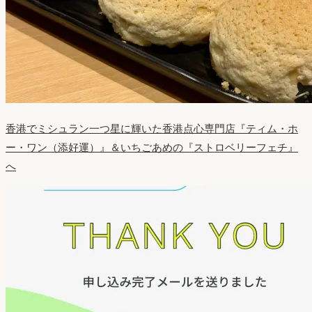
香港でミシュラン一つ星に輝いた香港点心専門店『ティム・ホ
ー・ワン（添好運）』＆いちごあめの『ストロベリーフェチ』
へ