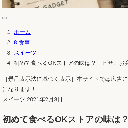
ホーム
8.食事
スイーツ
初めて食べるOKストアの味は？ ピザ、お
［景品表示法に基づく表示］本サイトでは広告に
になります！
投
スイーツ
2021年2月3日
稿
初めて食べるOKストアの味は
日：