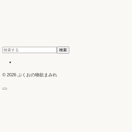
検
検索
索:
X
© 2026 ぷくおの物欲まみれ