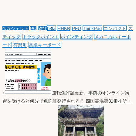
4.ガジェット
PC
物欲
b8ta
HHKB
PFU
ThinkPad
コンパクト
ス
ティック
トラックポイント
ポインティング
メカニカルキーボ
ード
有楽町
高級キーボード
‹
運転免許証更新。事前のオンライン講
習を受けると何分で免許証発行される？
四国霊場第31番札所・