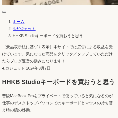
ホーム
4.ガジェット
HHKB Studioキーボードを買おうと思う
［景品表示法に基づく表示］本サイトでは広告による収益を受
けています。気になった商品をクリック／タップしていただけ
たらブログ運営の励みになります！
投
4.ガジェット
2024年3月7日
稿
HHKB Studioキーボードを買おうと思う
日：
普段MacBook Proをプライベートで使っていると気になるのが
仕事のデスクトップパソコンでのキーボードとマウスの持ち替
え時の腕の移動。