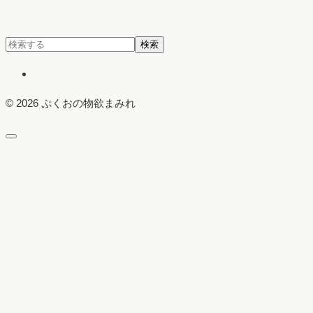
検
検索
索:
X
© 2026 ぷくおの物欲まみれ