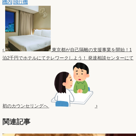
機内
飛行機
‹
東京都が自己隔離の支援事業を開始！1
泊2千円でホテルにてテレワークしよう！
発達相談センターにて
初のカウンセリングへ
›
関連記事