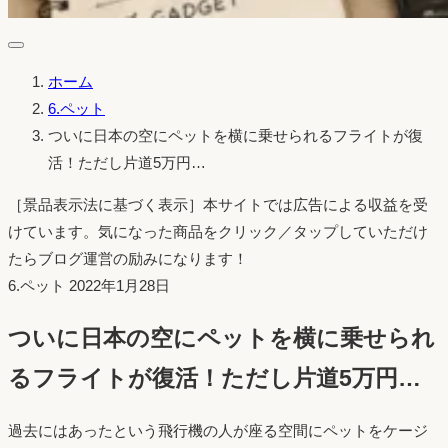
ホーム
6.ペット
ついに日本の空にペットを横に乗せられるフライトが復
活！ただし片道5万円…
［景品表示法に基づく表示］本サイトでは広告による収益を受
けています。気になった商品をクリック／タップしていただけ
たらブログ運営の励みになります！
投
6.ペット
2022年1月28日
稿
ついに日本の空にペットを横に乗せられ
日：
るフライトが復活！ただし片道5万円…
過去にはあったという飛行機の人が座る空間にペットをケージ