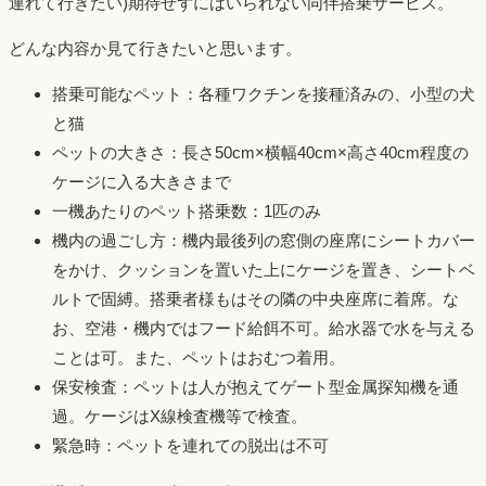
連れて行きたい)期待せずにはいられない同伴搭乗サービス。
どんな内容か見て行きたいと思います。
搭乗可能なペット：各種ワクチンを接種済みの、小型の犬
と猫
ペットの大きさ：長さ50cm×横幅40cm×高さ40cm程度の
ケージに入る大きさまで
一機あたりのペット搭乗数：1匹のみ
機内の過ごし方：機内最後列の窓側の座席にシートカバー
をかけ、クッションを置いた上にケージを置き、シートベ
ルトで固縛。搭乗者様もはその隣の中央座席に着席。な
お、空港・機内ではフード給餌不可。給水器で水を与える
ことは可。また、ペットはおむつ着用。
保安検査：ペットは人が抱えてゲート型金属探知機を通
過。ケージはX線検査機等で検査。
緊急時：ペットを連れての脱出は不可