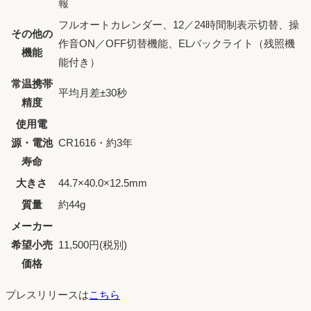
報
フルオートカレンダー、12／24時間制表示切替、操
その他の
作音ON／OFF切替機能、ELバックライト（残照機
機能
能付き）
常温携帯
平均月差±30秒
精度
使用電
源・電池
CR1616・約3年
寿命
大きさ
44.7×40.0×12.5mm
質量
約44g
メーカー
希望小売
11,500円(税別)
価格
プレスリリースは
こちら