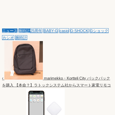
ニュース
腕時計
25周年
BABY-G
casio
G-SHOCK
Gショック
カシオ
腕時計
‹
marimekko・Kortteli City バックパック
を購入
【本命？】ラトックシステム社からスマート家電リモコ