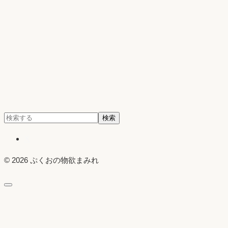
検
検索
索:
X
© 2026 ぷくおの物欲まみれ