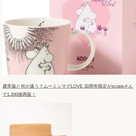
通常版と何が違う？ムーミンマグLOVE 30周年限定がscopeさん
で1,200個再販！