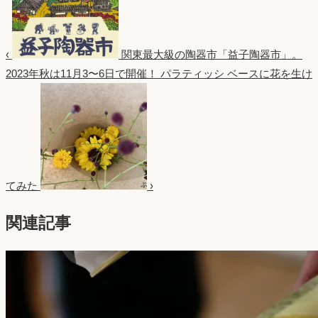
‹
関東最大級の陶器市「益子陶器市」。
2023年秋は11月3〜6日で開催！
パラティッシ ベースに花を生け
てみた
›
関連記事