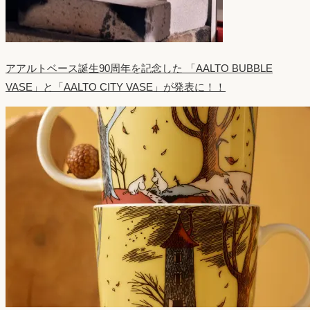
アアルトベース誕生90周年を記念した 「AALTO BUBBLE
VASE」と「AALTO CITY VASE」が発表に！！