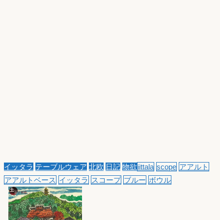
イッタラ
テーブルウェア
北欧
日記
物欲
iittala
scope
アアルト
アアルトベース
イッタラ
スコープ
ブルー
ボウル