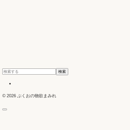
検
検索
索:
X
© 2026 ぷくおの物欲まみれ