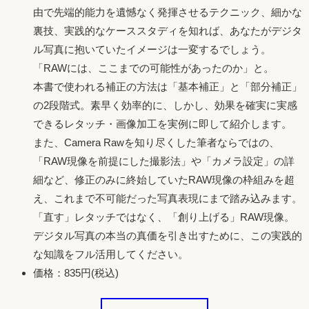
由で先端的能力を遺憾なく発揮させるテクニック、細かな
裏技、実践的なケーススタディを知れば、あなたがデジタ
ル写真に抱いていたイメージは一変するでしょう。
「RAWには、ここまでの可能性があったのか」と。
本書で使われる補正の方法は「基本補正」と「部分補正」
の2段階式。素早く効率的に、しかし、効果を確実に実感
できるレタッチ・画像加工を実例に即して紹介します。
また、Camera Rawを知り尽くした筆者ならではの、
「RAW現像を前提にした撮影法」や「カメラ設定」の詳
細など、修正のみに終始していたRAW現像の枠組みを超
え、これまで不可能だった写真表現にまで踏み込みます。
「直す」レタッチではなく、「創り上げる」RAW現像。
デジタル写真の本当の真価を引き出すために、この実践的
な知識をフル活用してください。
価格：835円(税込)