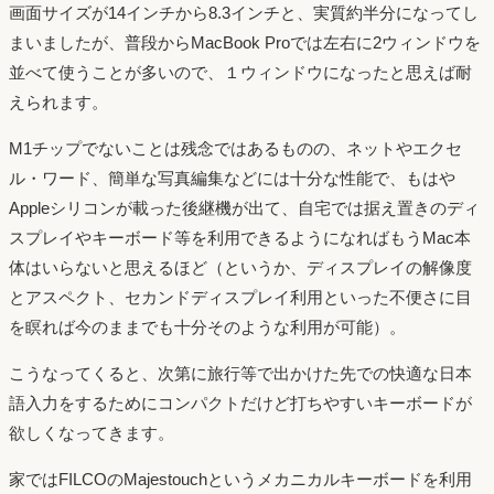
画面サイズが14インチから8.3インチと、実質約半分になってし
まいましたが、普段からMacBook Proでは左右に2ウィンドウを
並べて使うことが多いので、１ウィンドウになったと思えば耐
えられます。
M1チップでないことは残念ではあるものの、ネットやエクセ
ル・ワード、簡単な写真編集などには十分な性能で、もはや
Appleシリコンが載った後継機が出て、自宅では据え置きのディ
スプレイやキーボード等を利用できるようになればもうMac本
体はいらないと思えるほど（というか、ディスプレイの解像度
とアスペクト、セカンドディスプレイ利用といった不便さに目
を瞑れば今のままでも十分そのような利用が可能）。
こうなってくると、次第に旅行等で出かけた先での快適な日本
語入力をするためにコンパクトだけど打ちやすいキーボードが
欲しくなってきます。
家ではFILCOのMajestouchというメカニカルキーボードを利用