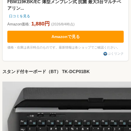
FBM119KBK/EC 薄型メンブレン式 抗菌 最大3台マルチペ
アリン...
口コミを見る
1,880円
Amazon価格:
(2026/8/4時点)
Amazonで見る
価格・在庫は表示時点のものです。最新情報は各ショップでご確認ください。
ぷくリンク
スタンド付キーボード（BT） TK-DCP01BK