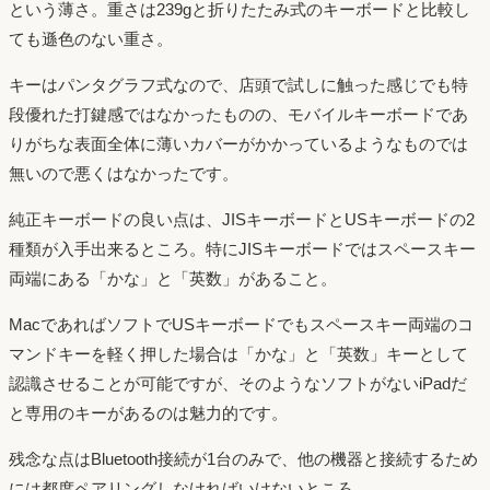
という薄さ。重さは239gと折りたたみ式のキーボードと比較し
ても遜色のない重さ。
キーはパンタグラフ式なので、店頭で試しに触った感じでも特
段優れた打鍵感ではなかったものの、モバイルキーボードであ
りがちな表面全体に薄いカバーがかかっているようなものでは
無いので悪くはなかったです。
純正キーボードの良い点は、JISキーボードとUSキーボードの2
種類が入手出来るところ。特にJISキーボードではスペースキー
両端にある「かな」と「英数」があること。
MacであればソフトでUSキーボードでもスペースキー両端のコ
マンドキーを軽く押した場合は「かな」と「英数」キーとして
認識させることが可能ですが、そのようなソフトがないiPadだ
と専用のキーがあるのは魅力的です。
残念な点はBluetooth接続が1台のみで、他の機器と接続するため
には都度ペアリングしなければいけないところ。