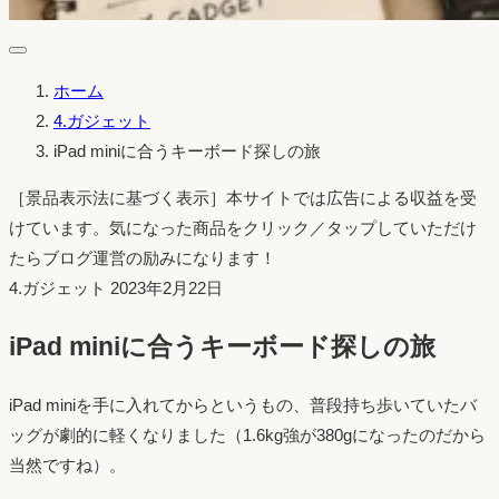
ホーム
4.ガジェット
iPad miniに合うキーボード探しの旅
［景品表示法に基づく表示］本サイトでは広告による収益を受
けています。気になった商品をクリック／タップしていただけ
たらブログ運営の励みになります！
投
4.ガジェット
2023年2月22日
稿
iPad miniに合うキーボード探しの旅
日：
iPad miniを手に入れてからというもの、普段持ち歩いていたバ
ッグが劇的に軽くなりました（1.6kg強が380gになったのだから
当然ですね）。