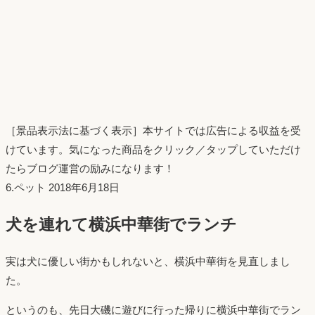
［景品表示法に基づく表示］本サイトでは広告による収益を受
けています。気になった商品をクリック／タップしていただけ
たらブログ運営の励みになります！
投
6.ペット
2018年6月18日
稿
犬を連れて横浜中華街でランチ
日：
実は犬に優しい街かもしれないと、横浜中華街を見直しまし
た。
というのも、先日大磯に遊びに行った帰りに横浜中華街でラン