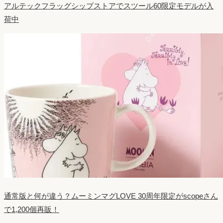
アルテックフラッグシップストアでスツール60限定モデルが入
荷中
通常版と何が違う？ムーミンマグLOVE 30周年限定がscopeさん
で1,200個再販！