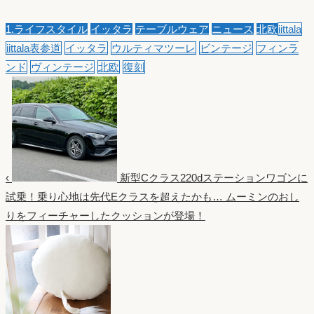
1.ライフスタイル
イッタラ
テーブルウェア
ニュース
北欧
iittala
iittala表参道
イッタラ
ウルティマツーレ
ビンテージ
フィンラ
ンド
ヴィンテージ
北欧
復刻
‹
新型Cクラス220dステーションワゴンに
試乗！乗り心地は先代Eクラスを超えたかも…
ムーミンのおし
りをフィーチャーしたクッションが登場！