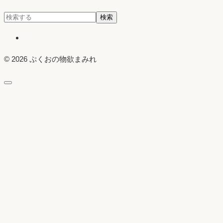
検
検索
索:
X
© 2026 ぷくおの物欲まみれ