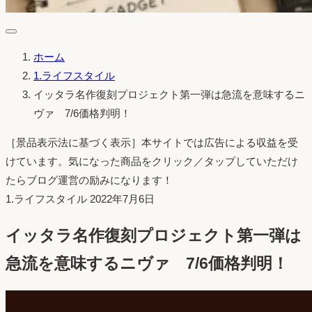
ホーム
1.ライフスタイル
イッタラ名作復刻プロジェクト第一弾は急流を意味するニ
ヴァ 7/6価格判明！
［景品表示法に基づく表示］本サイトでは広告による収益を受
けています。気になった商品をクリック／タップしていただけ
たらブログ運営の励みになります！
投
1.ライフスタイル
2022年7月6日
稿
イッタラ名作復刻プロジェクト第一弾は
日：
急流を意味するニヴァ 7/6価格判明！