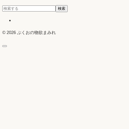
検
検索
索:
X
© 2026 ぷくおの物欲まみれ