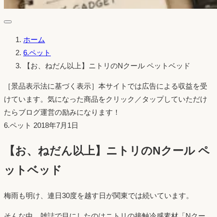
ホーム
6.ペット
【お、ねだん以上】ニトリのNクール ペットベッド
［景品表示法に基づく表示］本サイトでは広告による収益を受
けています。気になった商品をクリック／タップしていただけ
たらブログ運営の励みになります！
投
6.ペット
2018年7月1日
稿
【お、ねだん以上】ニトリのNクール ペ
日：
ットベッド
梅雨も明け、連日30度を越す日が関東では続いています。
そんな中、雑誌で目にしたのはニトリの接触冷感素材「Nクー