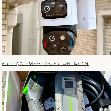
Anker eufyCam S4セットアップ① 開封～取り付け