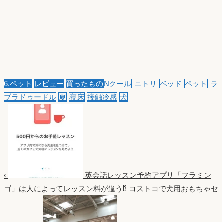
6.ペット
レビュー
買ったもの
Nクール
ニトリ
ベッド
ペット
ラ
ブラドゥードル
夏
寝床
接触冷感
犬
‹
英会話レッスン予約アプリ「フラミン
ゴ」は人によってレッスン料が違う⁉︎
コストコで犬用おもちゃセ