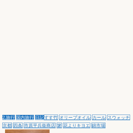
2.旅行
国内旅行
日記
すす竹
オリーブオイル
カール
スウォッチ
京都
四条
市原平兵衞商店
箸
花よりキヨエ
錦市場