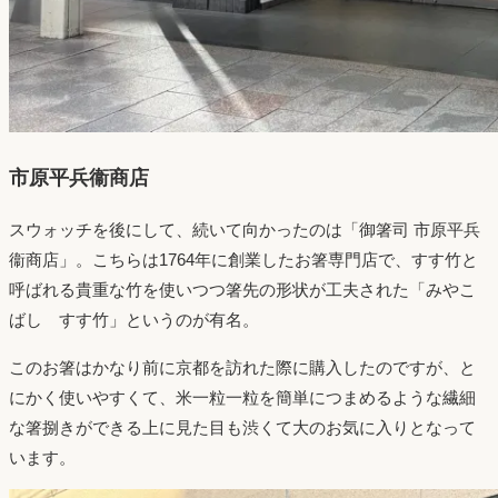
市原平兵衞商店
スウォッチを後にして、続いて向かったのは「御箸司 市原平兵
衞商店」。こちらは1764年に創業したお箸専門店で、すす竹と
呼ばれる貴重な竹を使いつつ箸先の形状が工夫された「みやこ
ばし すす竹」というのが有名。
このお箸はかなり前に京都を訪れた際に購入したのですが、と
にかく使いやすくて、米一粒一粒を簡単につまめるような繊細
な箸捌きができる上に見た目も渋くて大のお気に入りとなって
います。