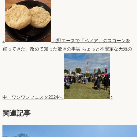
‹
北野エースで「ベノア」のスコーンを
買ってきた。改めて知った驚きの事実
ちょっと不安定な天気の
中、ワンワンフェスタ2024へ
›
関連記事