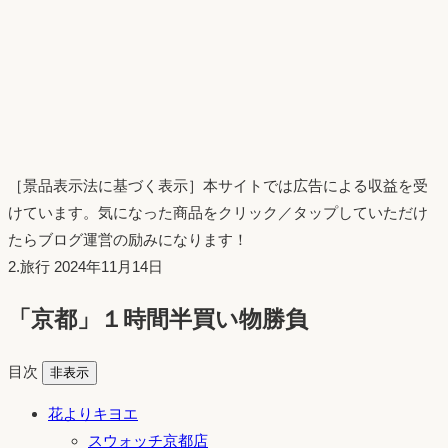
［景品表示法に基づく表示］本サイトでは広告による収益を受
けています。気になった商品をクリック／タップしていただけ
たらブログ運営の励みになります！
投
2.旅行
2024年11月14日
稿
「京都」１時間半買い物勝負
日：
目次
非表示
花よりキヨエ
スウォッチ京都店