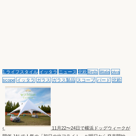
1.ライフスタイル
イッタラ
ニュース
北欧
Birds
iittala
oiva
scope
イッタラ
ガラス
ガラス製品
スコープ
バード
北欧
‹
11月22〜24日で横浜ドッグウィークが