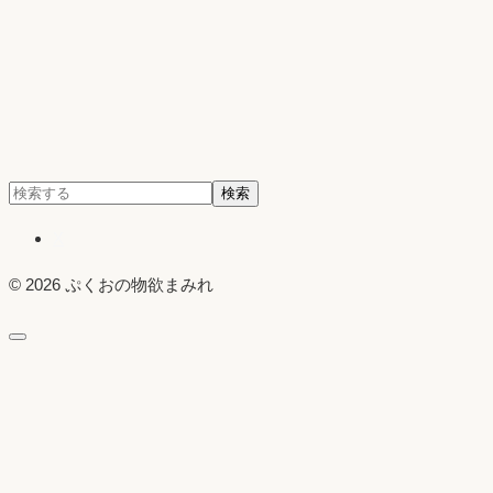
検
検索
索:
X
© 2026 ぷくおの物欲まみれ