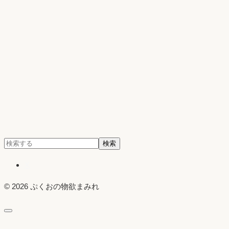
検
検索
索:
X
© 2026 ぷくおの物欲まみれ