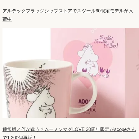
アルテックフラッグシップストアでスツール60限定モデルが入
荷中
通常版と何が違う？ムーミンマグLOVE 30周年限定がscopeさん
で1,200個再販！