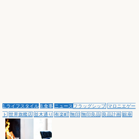
1.ライフスタイル
8.食事
ニュース
フラッグシップ
マロニエゲー
ト
世界旗艦店
並木通り
有楽町
無印
無印良品
良品計画
銀座