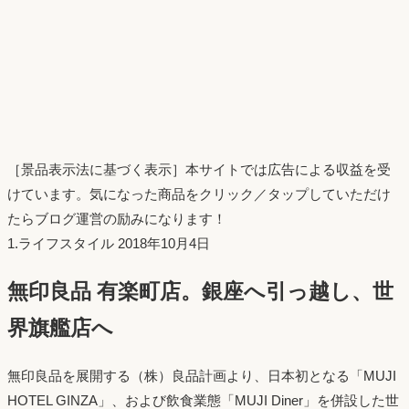
［景品表示法に基づく表示］本サイトでは広告による収益を受
けています。気になった商品をクリック／タップしていただけ
たらブログ運営の励みになります！
投
1.ライフスタイル
2018年10月4日
稿
無印良品 有楽町店。銀座へ引っ越し、世
日：
界旗艦店へ
無印良品を展開する（株）良品計画より、日本初となる「MUJI
HOTEL GINZA」、および飲食業態「MUJI Diner」を併設した世