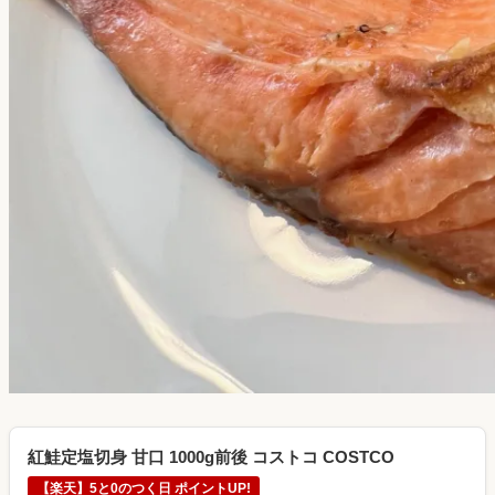
紅鮭定塩切身 甘口 1000g前後 コストコ COSTCO
【楽天】5と0のつく日 ポイントUP!