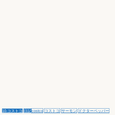
10.コストコ
日記
costco
コストコ
サーモン
ドクターペッパー