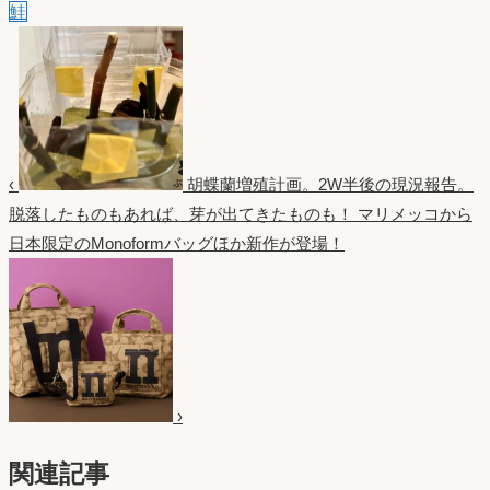
鮭
‹
胡蝶蘭増殖計画。2W半後の現況報告。
脱落したものもあれば、芽が出てきたものも！
マリメッコから
日本限定のMonoformバッグほか新作が登場！
›
関連記事