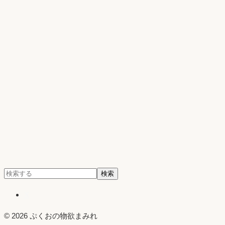
検
検索
索:
X
© 2026 ぷくおの物欲まみれ