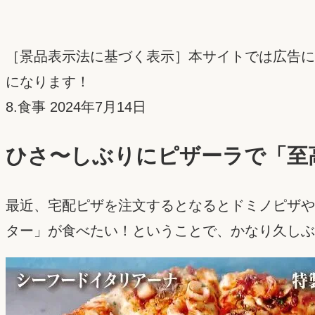
［景品表示法に基づく表示］本サイトでは広告に
になります！
投
8.食事
2024年7月14日
稿
ひさ〜しぶりにピザーラで「至
日：
最近、宅配ピザを注文するとなるとドミノピザや
ター」が食べたい！ということで、かなり久しぶ