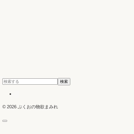
検
検索
索:
X
© 2026 ぷくおの物欲まみれ