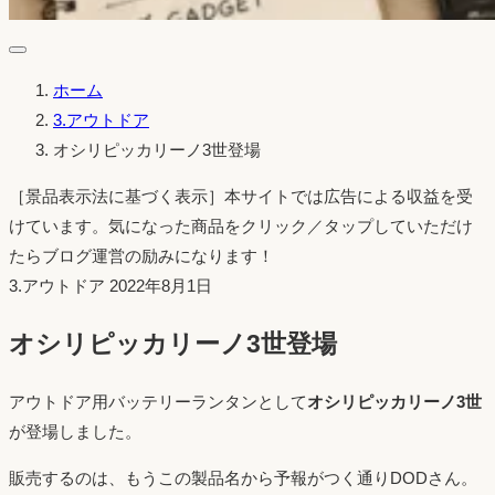
ホーム
3.アウトドア
オシリピッカリーノ3世登場
［景品表示法に基づく表示］本サイトでは広告による収益を受
けています。気になった商品をクリック／タップしていただけ
たらブログ運営の励みになります！
投
3.アウトドア
2022年8月1日
稿
オシリピッカリーノ3世登場
日：
アウトドア用バッテリーランタンとして
オシリピッカリーノ3世
が登場しました。
販売するのは、もうこの製品名から予報がつく通りDODさん。