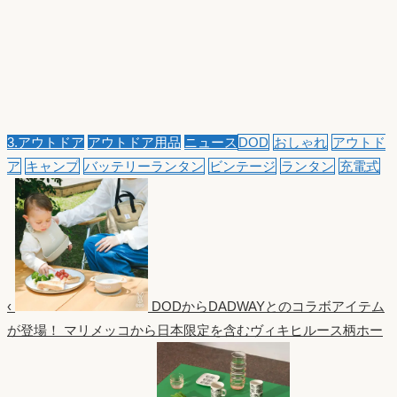
3.アウトドア
アウトドア用品
ニュース
DOD
おしゃれ
アウトド
ア
キャンプ
バッテリーランタン
ビンテージ
ランタン
充電式
‹
DODからDADWAYとのコラボアイテム
が登場！
マリメッコから日本限定を含むヴィキヒルース柄ホー