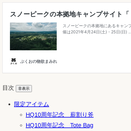
目次
非表示
限定アイテム
HQ10周年記念 薪割り斧
HQ10周年記念 Tote Bag