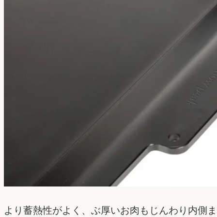
より蓄熱性がよく、ぶ厚いお肉もじんわり内側ま