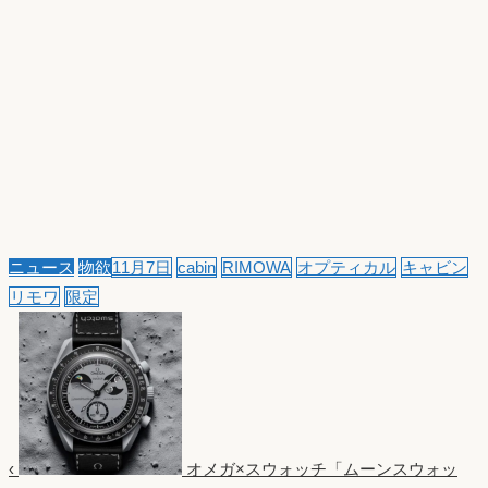
ニュース
物欲
11月7日
cabin
RIMOWA
オプティカル
キャビン
リモワ
限定
‹
オメガ×スウォッチ「ムーンスウォッ