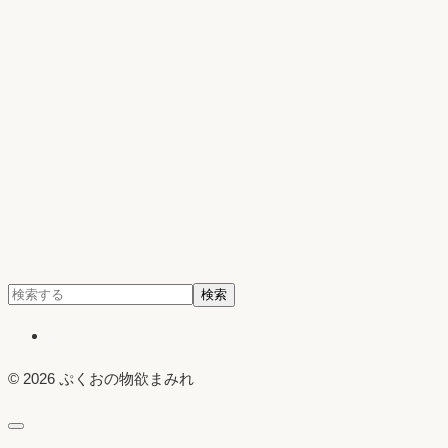
検
検索
索:
X
© 2026 ぷくおの物欲まみれ