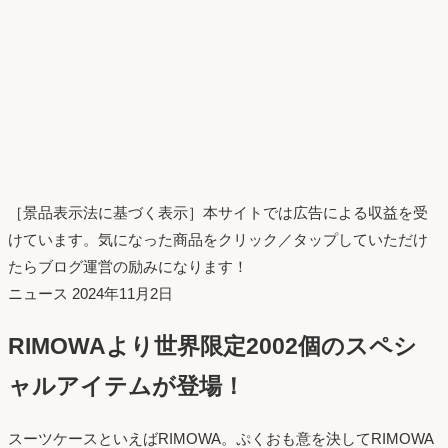
［景品表示法に基づく表示］本サイトでは広告による収益を受
けています。気になった商品をクリック／タップしていただけ
たらブログ運営の励みになります！
投
ニュース
2024年11月2日
稿
RIMOWAより世界限定2002個のスペシ
日：
ャルアイテムが登場！
スーツケースといえばRIMOWA。ぷくおも意を決してRIMOWA