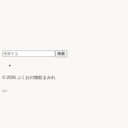
検
検索
索:
X
© 2026 ぷくおの物欲まみれ