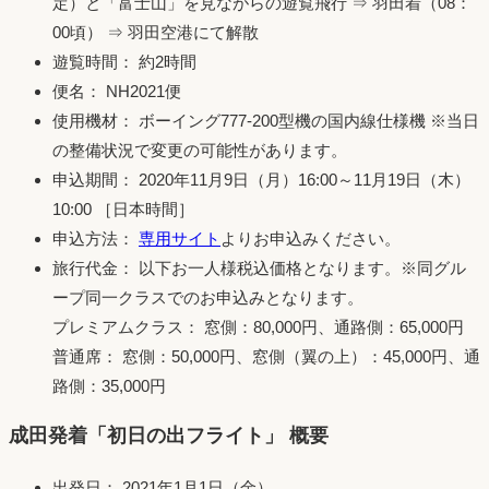
定）と「富士山」を見ながらの遊覧飛行 ⇒ 羽田着（08：
00頃） ⇒ 羽田空港にて解散
遊覧時間： 約2時間
便名： NH2021便
使用機材： ボーイング777-200型機の国内線仕様機 ※当日
の整備状況で変更の可能性があります。
申込期間： 2020年11月9日（月）16:00～11月19日（木）
10:00 ［日本時間］
申込方法：
専用サイト
よりお申込みください。
旅行代金： 以下お一人様税込価格となります。※同グル
ープ同一クラスでのお申込みとなります。
プレミアムクラス： 窓側：80,000円、通路側：65,000円
普通席： 窓側：50,000円、窓側（翼の上）：45,000円、通
路側：35,000円
成田発着「初日の出フライト」 概要
出発日： 2021年1月1日（金）