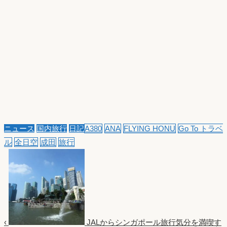
ニュース
国内旅行
日記
A380
ANA
FLYING HONU
Go To トラベ
ル
全日空
成田
旅行
‹
JALからシンガポール旅行気分を満喫す