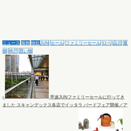
ニュース
服飾
物欲
JUN
セール
ファミリーセール
ロペ
品川
夏
物
神戸
買い物
‹
早速JUNファミリーセールに行ってき
ました
スキャンデックス各店でイッタラ バードフェア開催／ア