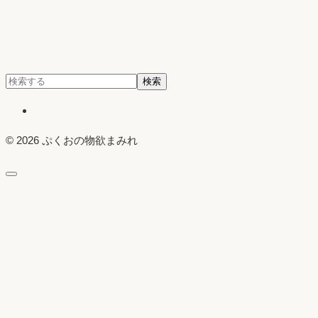
検
検索
索:
X
© 2026 ぷくおの物欲まみれ