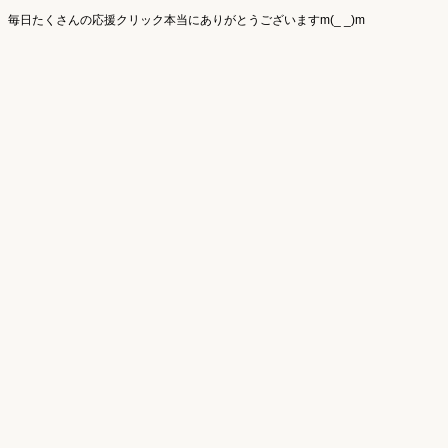
毎日たくさんの応援クリック本当にありがとうございますm(_ _)m