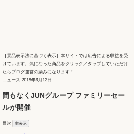
［景品表示法に基づく表示］本サイトでは広告による収益を受
けています。気になった商品をクリック／タップしていただけ
たらブログ運営の励みになります！
投
ニュース
2018年6月12日
稿
間もなくJUNグループ ファミリーセー
日：
ルが開催
目次
非表示