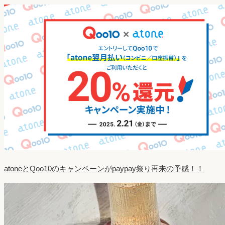
atoneとQoo10のキャンペーンがpaypay祭り再来の予感！！