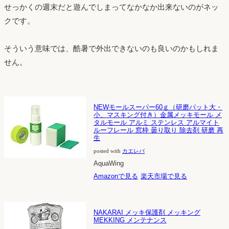
せっかくの週末だと遊んでしまってなかなか出来ないのがネッ
クです。
そういう意味では、酷暑で外出できないのも良いのかもしれま
せん。
NEWモールスーパー60ｇ（研磨パット大・
小、マスキング付き）金属メッキモール メ
タルモール アルミ ステンレス アルマイト
ルーフレール 窓枠 曇り取り 除去剤 研磨 再
生
posted with
カエレバ
AquaWing
Amazonで見る
楽天市場で見る
NAKARAI メッキ保護剤 メッキング
MEKKING メンテナンス