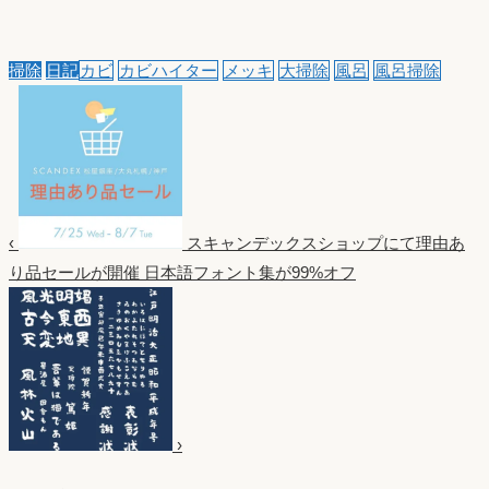
掃除
日記
カビ
カビハイター
メッキ
大掃除
風呂
風呂掃除
‹
スキャンデックスショップにて理由あ
り品セールが開催
日本語フォント集が99%オフ
›