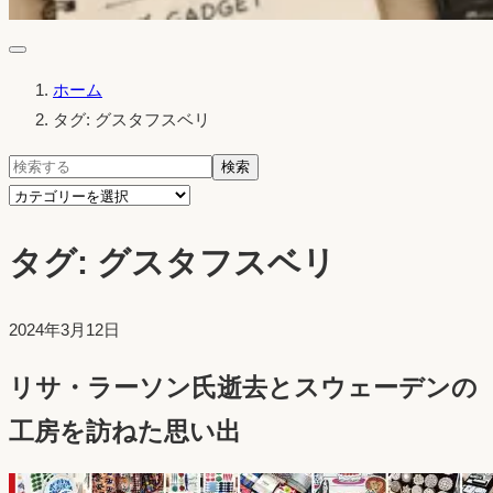
ホーム
タグ: グスタフスベリ
検
検索
索:
カ
テ
タグ:
グスタフスベリ
ゴ
リ
ー
投
2024年3月12日
を
稿
選
リサ・ラーソン氏逝去とスウェーデンの
日：
択
工房を訪ねた思い出