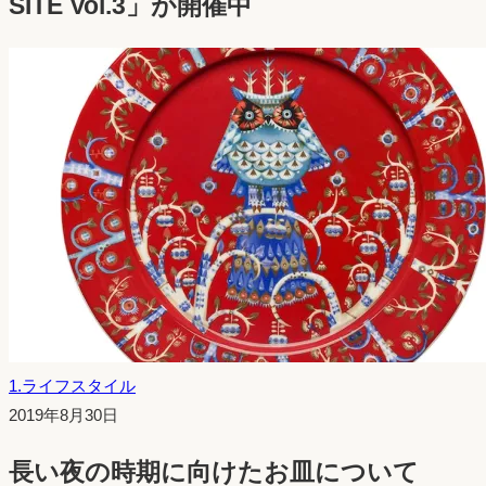
SITE Vol.3」が開催中
1.ライフスタイル
投
2019年8月30日
稿
長い夜の時期に向けたお皿について
日：