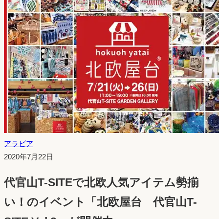
アラビア
投
2020年7月22日
稿
代官山T-SITEで北欧人気アイテム勢揃
日：
い！のイベント「北欧屋台 代官山T-