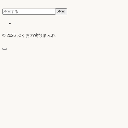
検
検索
索:
X
© 2026 ぷくおの物欲まみれ