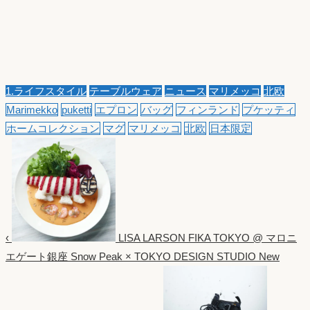
1.ライフスタイル
テーブルウェア
ニュース
マリメッコ
北欧
Marimekko
puketti
エプロン
バッグ
フィンランド
プケッティ
ホームコレクション
マグ
マリメッコ
北欧
日本限定
‹
LISA LARSON FIKA TOKYO @ マロニ
エゲート銀座
Snow Peak × TOKYO DESIGN STUDIO New