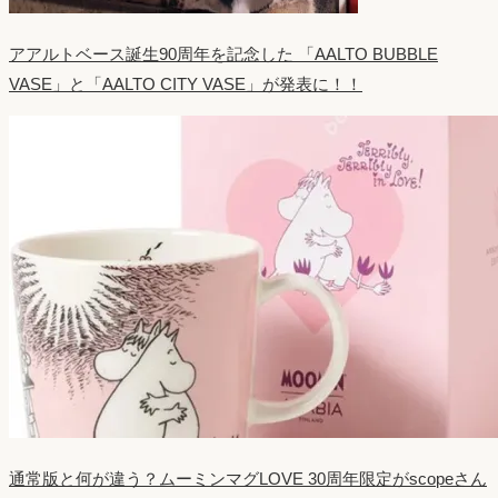
アアルトベース誕生90周年を記念した 「AALTO BUBBLE
VASE」と「AALTO CITY VASE」が発表に！！
通常版と何が違う？ムーミンマグLOVE 30周年限定がscopeさん