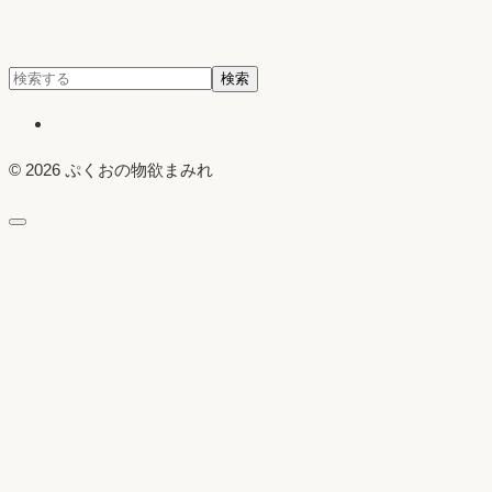
検
検索
索:
X
© 2026 ぷくおの物欲まみれ