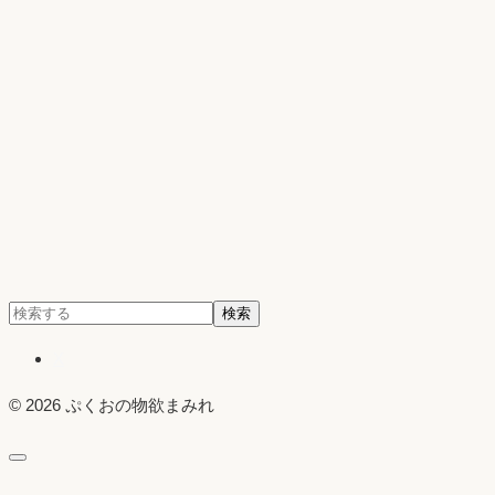
検
検索
索:
X
© 2026 ぷくおの物欲まみれ