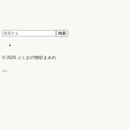
検
検索
索:
X
© 2026 ぷくおの物欲まみれ