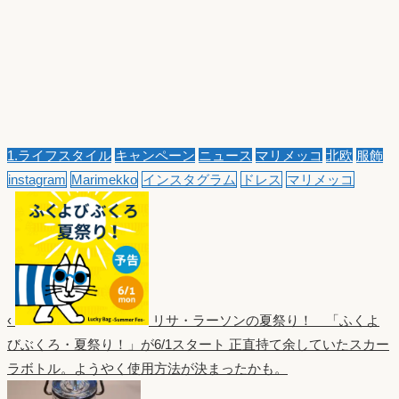
1.ライフスタイル
キャンペーン
ニュース
マリメッコ
北欧
服飾
instagram
Marimekko
インスタグラム
ドレス
マリメッコ
‹
リサ・ラーソンの夏祭り！ 「ふくよ
びぶくろ・夏祭り！」が6/1スタート
正直持て余していたスカー
ラボトル。ようやく使用方法が決まったかも。