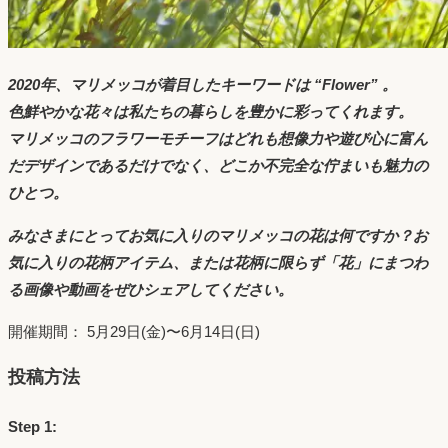
2020年、マリメッコが着目したキーワードは “Flower” 。
色鮮やかな花々は私たちの暮らしを豊かに彩ってくれます。
マリメッコのフラワーモチーフはどれも想像力や遊び心に富ん
だデザインであるだけでなく、どこか不完全な佇まいも魅力の
ひとつ。
みなさまにとってお気に入りのマリメッコの花は何ですか？お
気に入りの花柄アイテム、または花柄に限らず「花」にまつわ
る画像や動画をぜひシェアしてください。
開催期間： 5月29日(金)〜6月14日(日)
投稿方法
Step 1: