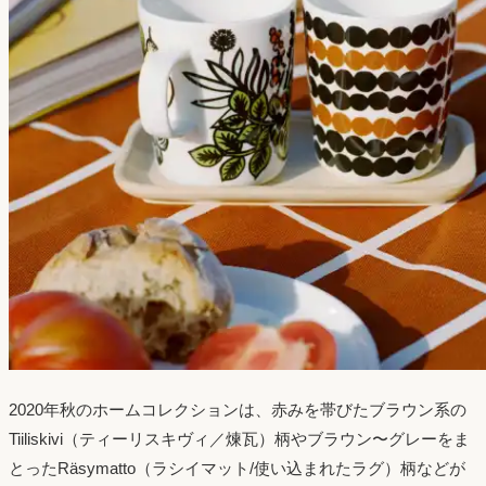
2020年秋のホームコレクションは、赤みを帯びたブラウン系の
Tiiliskivi（ティーリスキヴィ／煉瓦）柄やブラウン〜グレーをま
とったRäsymatto（ラシイマット/使い込まれたラグ）柄などが