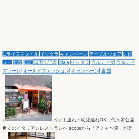
1.ライフスタイル
イッタラ
キャンペーン
テーブルウェア
レビ
ュー
北欧
日記
50周年記念
iittala
イッタラ
ウルティマ
ウルティ
マツーレ
オールドファッション
キャンペーン
当選
‹
ペット連れ・幼児連れOK。代々木公園
近くのイタリアンレストランへ
scopeから「アチャ〜箱」が登