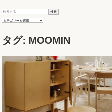
検
検索
索:
カ
テ
タグ:
MOOMIN
ゴ
リ
ー
を
選
択