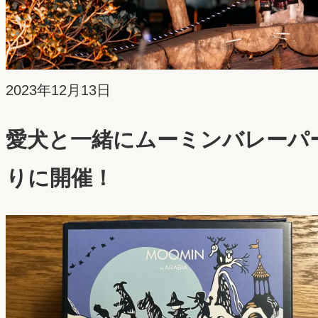
投
2023年12月13日
稿
愛犬と一緒にムーミンバレーパークへ
日：
りに開催！