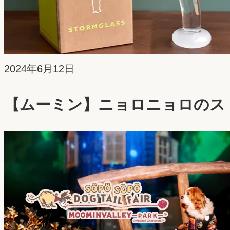
投
2024年6月12日
稿
【ムーミン】ニョロニョロのス
日：