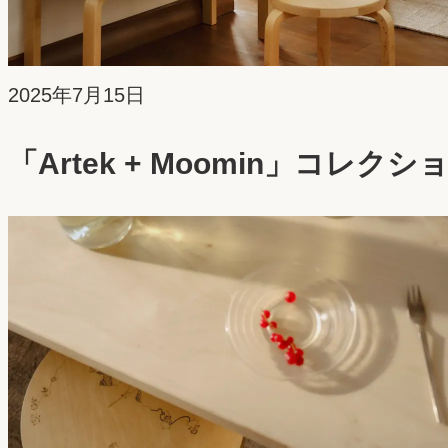
投
2025年7月15日
稿
「Artek + Moomin」コレ
日：