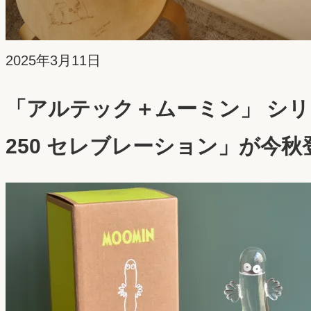
投
2025年3月11日
稿
「アルテック＋ムーミン」 シリ
日：
250 セレブレーション」が今秋