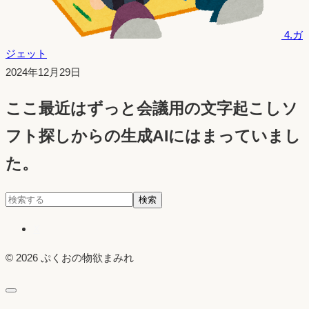
4.ガ
ジェット
投
2024年12月29日
稿
ここ最近はずっと会議用の文字起こしソ
日：
フト探しからの生成AIにはまっていまし
た。
検
検索
索:
X
© 2026 ぷくおの物欲まみれ