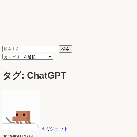
検
検索
索:
カ
テ
タグ:
ChatGPT
ゴ
リ
ー
を
選
択
4.ガジェット
投
2026年4月25日