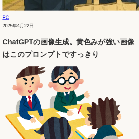
PC
投
2025年4月22日
稿
ChatGPTの画像生成。黄色みが強い画像
日：
はこのプロンプトですっきり