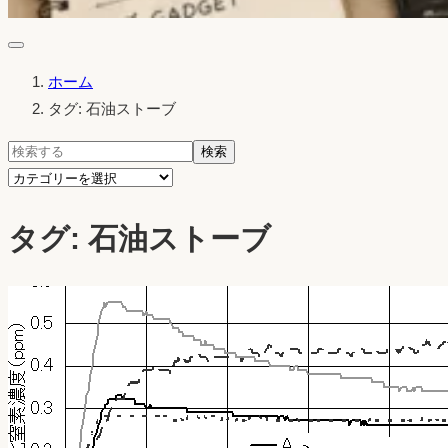
ホーム
タグ: 石油ストーブ
検
検索
索:
カ
テ
タグ:
石油ストーブ
ゴ
リ
ー
を
選
択