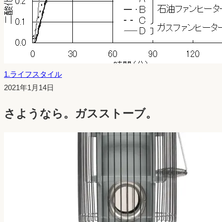
1.ライフスタイル
投
2021年1月14日
稿
さようなら。ガスストーブ。
日：