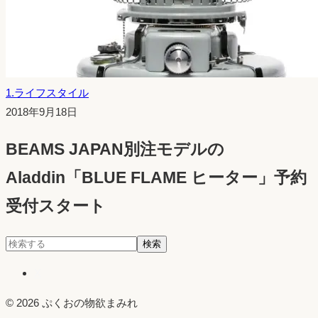
1.ライフスタイル
投
2018年9月18日
稿
BEAMS JAPAN別注モデルの
日：
Aladdin「BLUE FLAME ヒーター」予約
受付スタート
検
検索
索:
X
© 2026 ぷくおの物欲まみれ