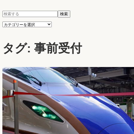
検
検索
索:
カ
テ
タグ:
事前受付
ゴ
リ
ー
を
選
択