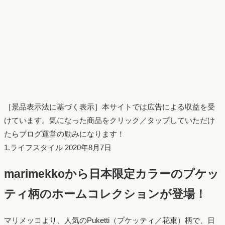
［景品表示法に基づく表示］本サイトでは広告による収益を受
けています。気になった商品をクリック／タップしていただけ
たらブログ運営の励みになります！
投
1.ライフスタイル
2020年8月7日
稿
marimekkoから日本限定カラーのプケッ
日：
ティ柄のホームコレクションが登場！
マリメッコより、人気のPuketti（プケッティ／花束）柄で、日