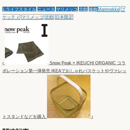
1.ライフスタイル
ニュース
マリメッコ
北欧
服飾
Marimekko
プ
ケッティ
マリメッコ
北欧
日本限定
‹
Snow Peak × IKEUCHI ORGANIC コラ
ボレーション第一弾発売
IKEAでおしゃれバスケットやヴァレッ
トスタンドなどを購入
›