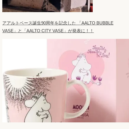
アアルトベース誕生90周年を記念した 「AALTO BUBBLE
VASE」と「AALTO CITY VASE」が発表に！！